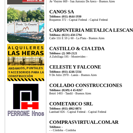
Av Vieytes 669 - San Antonio De Areco - Buenos Aires
CANOS SA
Teléfono: (011) 4644-1930
Boqueron 372 - Capital Federal - Capital Federal
CARPINTERIA METALICA LESCA
Teléfono: (0221) 450-5794
Calle 155 E 59 y 60 - La Plata - Buenos Aires
CASTILLO & CIA LTDA
Teléfono: (2) 309-2121
A Zubillaga 195 - Montevideo -
CELESTE Y FALCONE
Teléfono: (011) 4246-5334
9 De Julio 2970 - Lanús - Buenos Aires
COLLADO CONSTRUCCIONES
Teléfono: (0249) 4 45-0267
Beiró 1493 - Tandil - Buenos Aires
COMETARCO SRL
Teléfono: (011) 4862-8874
Lambaré 826 - Capital Federal - Capital Federal
COMPRASVIRTUAL.COM.AR
Teléfono: -
- - Córdoba - Cordoba