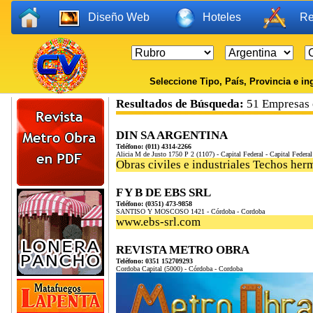
Diseño Web
Hoteles
Re
Seleccione Tipo, País, Provincia e ing
Resultados de Búsqueda:
51 Empresas 
DIN SA ARGENTINA
Teléfono: (011) 4314-2266
Alicia M de Justo 1750 P 2 (1107) - Capital Federal - Capital Federal
Obras civiles e industriales Techos her
F Y B DE EBS SRL
Teléfono: (0351) 473-9858
SANTISO Y MOSCOSO 1421 - Córdoba - Cordoba
www.ebs-srl.com
REVISTA METRO OBRA
Teléfono: 0351 152709293
Cordoba Capital (5000) - Córdoba - Cordoba