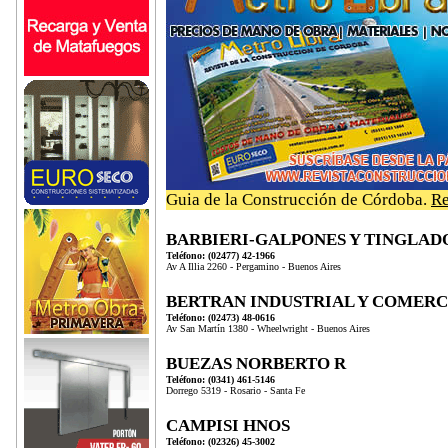
Guia de la Construcción de Córdoba.
Re
BARBIERI-GALPONES Y TINGLAD
Teléfono: (02477) 42-1966
Av A Illia 2260 - Pergamino - Buenos Aires
BERTRAN INDUSTRIAL Y COMERC
Teléfono: (02473) 48-0616
Av San Martín 1380 - Wheelwright - Buenos Aires
BUEZAS NORBERTO R
Teléfono: (0341) 461-5146
Dorrego 5319 - Rosario - Santa Fe
CAMPISI HNOS
Teléfono: (02326) 45-3002