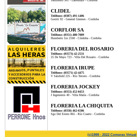
Sarmiento 301 - Laboulaye - Cordoba
CLIDEL
Teléfono: (0387) 491-1406
Gorriti 92 - General Güemes - Cordoba
CORFLOR SA
Teléfono: (0351) 480-7089
Humberto 1ro 2160 - Córdoba - Cordoba
FLORERIA DEL ROSARIO
Teléfono: (03573) 42-2531
25 De Mayo 723 - Villa Del Rosario - Cordoba
FLORERIA IRUPE
Teléfono: (03571) 42-4475
V Sársfield 225 - Río Tercero - Cordoba
FLORERIA JOCKEY
Teléfono: (0353) 452-0453
J Ingenieros 40 - Villa María - Cordoba
FLORERIA LA CHIQUITA
Teléfono: (0358) 462-6586
Sgo Del Estero 865 - Río Cuarto - Cordoba
(c)1999 - 2022 Compras Virtual