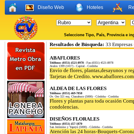
Diseño Web
Hoteles
Re
Seleccione Tipo, País, Provincia e ing
Resultados de Búsqueda:
33 Empresas 
ABAFLORES
Teléfono: (0351) 4521-8978
- Fax:(0351) 4521-8978
Avalos 1399 (1417) - Capital - Cordoba
Envio de flores, plantas,desayunos y reg
Tarjetas de Credito. www.abaflores.com
ALDEA DE LAS FLORES
Teléfono: (0351) 469-7858
Ov. Oro 321 esq. Chacabuco (5000) - Córdoba - Cordoba
Flores y plantas para toda ocasión Com
condolencias.
DISEÑOS FLORALES
Teléfono: (0351) 457-1870
San Jerónimo y Yapeyú (5000) - Córdoba - Cordoba
Atención las 24 horas-Bouquets-Coron