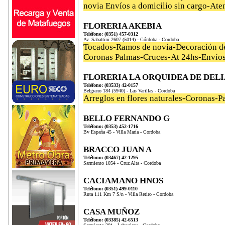
novia Envíos a domicilio sin cargo-Aten
FLORERIA AKEBIA
Teléfono: (0351) 457-0312
Av. Sabattini 2607 (5014) - Córdoba - Cordoba
Tocados-Ramos de novia-Decoración de 
Coronas Palmas-Cruces-At 24hs-Envíos 
FLORERIA LA ORQUIDEA DE DELI
Teléfono: (03533) 42-0157
Belgrano 184 (5940) - Las Varillas - Cordoba
Arreglos en flores naturales-Coronas-P
BELLO FERNANDO G
Teléfono: (0353) 452-1716
Bv España 45 - Villa María - Cordoba
BRACCO JUAN A
Teléfono: (03467) 42-1295
Sarmiento 1054 - Cruz Alta - Cordoba
CACIAMANO HNOS
Teléfono: (0351) 499-0110
Ruta 111 Km 7 S/n - Villa Retiro - Cordoba
CASA MUÑOZ
Teléfono: (03385) 42-6513