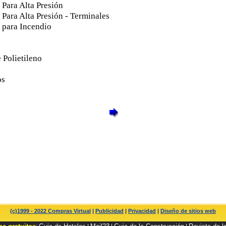
Para Alta Presión
Para Alta Presión - Terminales
para Incendio
 Polietileno
os
(c)1999 - 2022 Compras Virtual
|
Publicidad
|
Privacidad
|
Diseño de sitios web