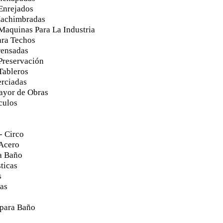
Enrejados
achimbradas
Maquinas Para La Industria
ra Techos
rensadas
Preservación
Tableros
rciadas
ayor de Obras
culos
- Circo
Acero
a Baño
ticas
s
as
para Baño