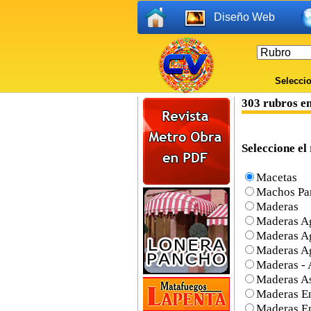
Diseño Web
Seleccio
303 rubros e
Seleccione el 
Macetas
Machos Pa
Maderas
Maderas A
Maderas Ag
Maderas A
Maderas - 
Maderas As
Maderas E
Maderas E