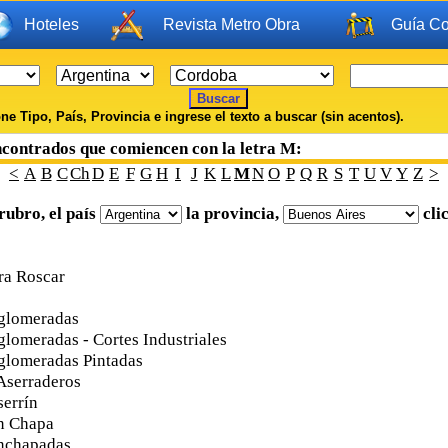
Hoteles
Revista Metro Obra
Guía Co
ne Tipo, País, Provincia e ingrese el texto a buscar (sin acentos).
ncontrados que comiencen con la letra M:
<
A
B
C
Ch
D
E
F
G
H
I
J
K
L
M
N
O
P
Q
R
S
T
U
V
Y
Z
>
rubro, el país
la provincia,
cli
ra Roscar
glomeradas
lomeradas - Cortes Industriales
glomeradas Pintadas
Aserraderos
errín
n Chapa
nchapadas