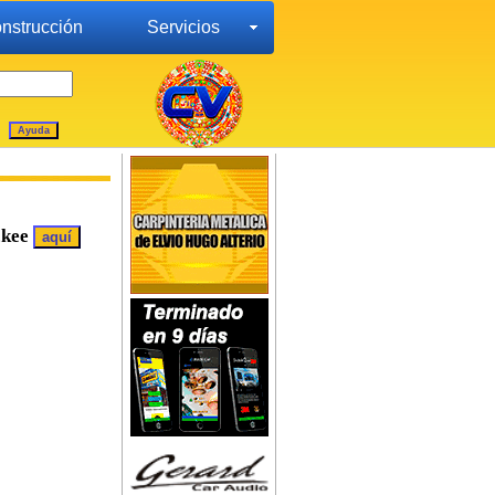
nstrucción
Servicios
ckee