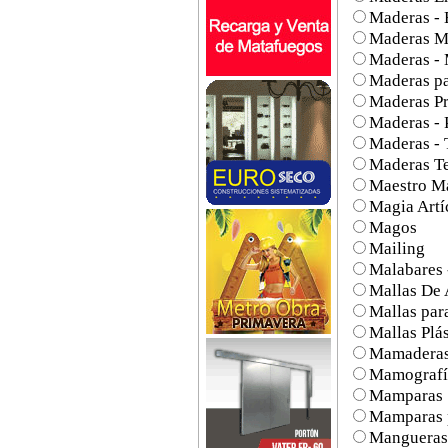
Maderas - 
Maderas M
Maderas - 
Maderas pa
Maderas P
Maderas - 
Maderas - 
Maderas Te
Maestro M
Magia Artí
Magos
Mailing
Malabares 
Mallas De 
Mallas par
Mallas Plás
Mamadera
Mamografí
Mamparas
Mamparas 
Mangueras