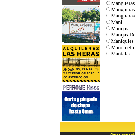
Mangueras 
Mangueras 
Mangueras 
Maní
Manijas
Manijas De
Maniquíes
Manómetr
Manteles