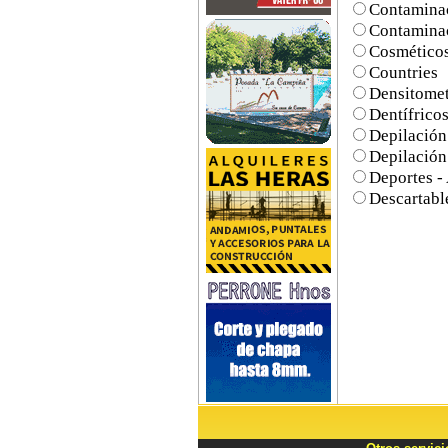
Contaminac
Contaminac
Cosméticos
Countries
Densitomet
Dentífrico
Depilación
Depilación
Deportes - 
Descartabl