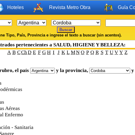
Hoteles
Revista Metro Obra
Guía Co
ne Tipo, País, Provincia e ingrese el texto a buscar (sin acentos).
ntrados pertenecientes a SALUD, HIGIENE Y BELLEZA:
A
B
C
Ch
D
E
F
G
H
I
J
K
L
M
N
O
P
Q
R
S
T
U
V
Y
Z
rubro, el país
y la provincia,
y 
a
podérmicas
as
as Aéreas
 al Enfermo
ción - Sanitaria
Sangre