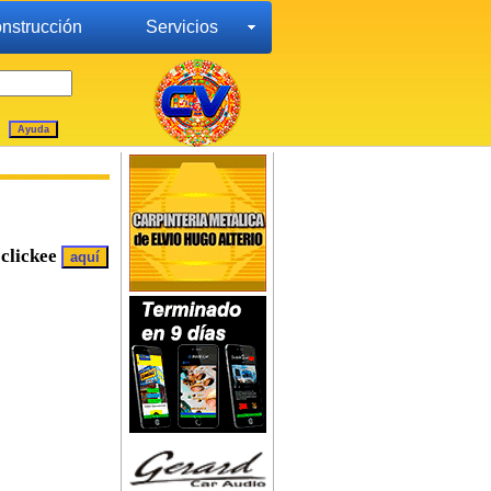
nstrucción
Servicios
clickee