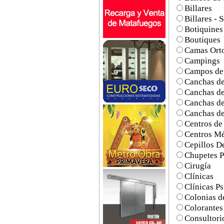
Billares
Billares - 
Botiquines
Boutiques
Camas Ort
Campings
Campos de
Canchas de
Canchas de
Canchas de
Canchas de
Centros de
Centros M
Cepillos D
Chupetes P
Cirugía
Clínicas
Clínicas Ps
Colonias d
Colorantes
Consultorio