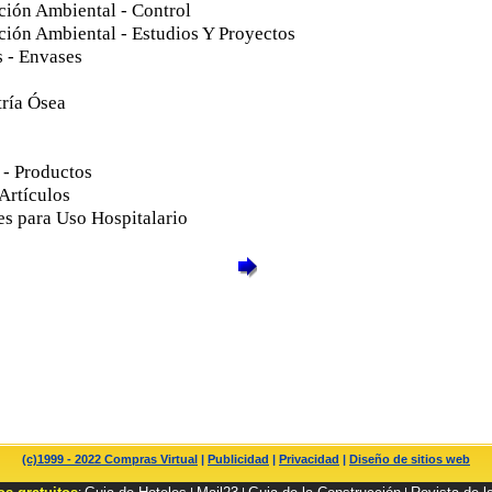
ión Ambiental - Control
ión Ambiental - Estudios Y Proyectos
 - Envases
ría Ósea
s
 - Productos
Artículos
es para Uso Hospitalario
(c)1999 - 2022 Compras Virtual
|
Publicidad
|
Privacidad
|
Diseño de sitios web