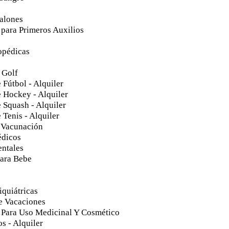
Salones
 para Primeros Auxilios
opédicas
 Golf
 Fútbol - Alquiler
 Hockey - Alquiler
 Squash - Alquiler
 Tenis - Alquiler
 Vacunación
édicos
entales
ara Bebe
iquiátricas
e Vacaciones
 Para Uso Medicinal Y Cosmético
s - Alquiler