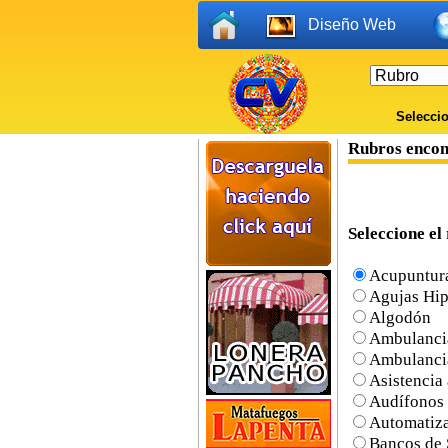
Diseño Web
Seleccio
Rubros enco
Seleccione el 
Acupuntur
Agujas Hi
Algodón
Ambulanci
Ambulanci
Asistencia
Audífonos
Automatiza
Bancos de 